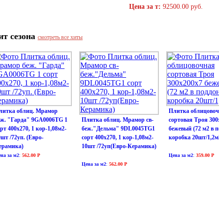
Цена за т:
92500.00 руб.
ит сезона
смотреть все хиты
литка облиц. Мрамор
Плитка облицово
еж. "Гарда" 9GA0006TG 1
Плитка облиц. Мрамор св-
сортовая Троя 300
рт 400х270, 1 кор-1,08м2-
беж."Дельма" 9DL0045TG1
бежевый (72 м2 в п
0шт /72уп. (Евро-
сорт 400х270, 1 кор-1,08м2-
коробка 20шт/1,2м
ерамика)
10шт /72уп(Евро-Керамика)
на за м2
:
562.00 Р
Цена за м2
:
359.00 Р
Цена за м2
:
562.00 Р