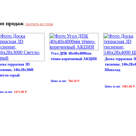
оп продаж
смотреть все топы
Угол ДПК 40х40х4000мм
тёмно-коричневый АКЦИЯ
Доска террасная 3
оска террасная 3D
тиснение, 146х28х
иснение, 146х28х3000
Шоколад
ветло-серый
Цена за шт
:
784.50 Р
Цена за шт
:
1965.00 Р
на за шт
:
1475.00 Р