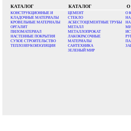
КАТАЛОГ
КАТАЛОГ
О
КОНСТРУКЦИОННЫЕ И
ЦЕМЕНТ
О 
КЛАДОЧНЫЕ МАТЕРИАЛЫ
СТЕКЛО
НА
КРОВЕЛЬНЫЕ МАТЕРИАЛЫ
АСБЕСТОЦЕМЕНТНЫЕ ТРУБЫ
НА
ОРГАЛИТ
МЕТАЛЛ
МИ
ПИЛОМАТЕРИАЛ
МЕТАЛЛОПРОКАТ
ИС
НАСТЕННЫЕ ПОКРЫТИЯ
ЛАКОКРАСОЧНЫЕ
РУ
СУХОЕ СТРОИТЕЛЬСТВО
МАТЕРИАЛЫ
ПА
ТЕПЛОЗВУКОИЗОЛЯЦИЯ
САНТЕХНИКА
ЗА
ЗЕЛЕНЫЙ МИР