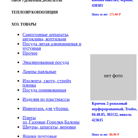
ОБОРУДОВАНИЕ,БОЙЛЕРЫ
430303
ТЕПЛОЗВУКОИЗОЛЯЦИЯ
Цена за шт
:
175.00 Р
ХОЗ. ТОВАРЫ
Самогонные аппараты,
автоклавы, коптильни
Посуда литая алюминиевая и
чугунная
Прочее
Эмалированная посуда
Лампы паяльные
нет фото
Изолента, скотч, стрейч
пленка
Посуда оцинкованная
Изделия из пластмассы
Крючок 2-рожковый
Инвентарь для уборки.
перфорированный, Trodos,
04.48.05, 302132, никель
Плиты
423635
эл.,Газовые,Горелки,Балоны
Шнуры, шпагаты, веревки
Цена за шт
:
80.00 Р
Ящики почтовые