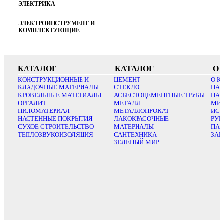
ЭЛЕКТРИКА
ЭЛЕКТРОИНСТРУМЕНТ И
КОМПЛЕКТУЮЩИЕ
КАТАЛОГ
КАТАЛОГ
О
КОНСТРУКЦИОННЫЕ И
ЦЕМЕНТ
О 
КЛАДОЧНЫЕ МАТЕРИАЛЫ
СТЕКЛО
НА
КРОВЕЛЬНЫЕ МАТЕРИАЛЫ
АСБЕСТОЦЕМЕНТНЫЕ ТРУБЫ
НА
ОРГАЛИТ
МЕТАЛЛ
МИ
ПИЛОМАТЕРИАЛ
МЕТАЛЛОПРОКАТ
ИС
НАСТЕННЫЕ ПОКРЫТИЯ
ЛАКОКРАСОЧНЫЕ
РУ
СУХОЕ СТРОИТЕЛЬСТВО
МАТЕРИАЛЫ
ПА
ТЕПЛОЗВУКОИЗОЛЯЦИЯ
САНТЕХНИКА
ЗА
ЗЕЛЕНЫЙ МИР